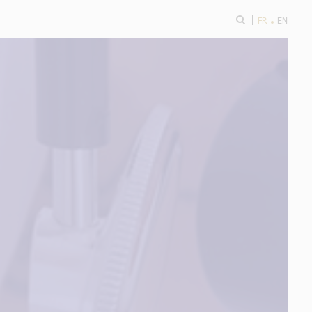
ok
FR
EN