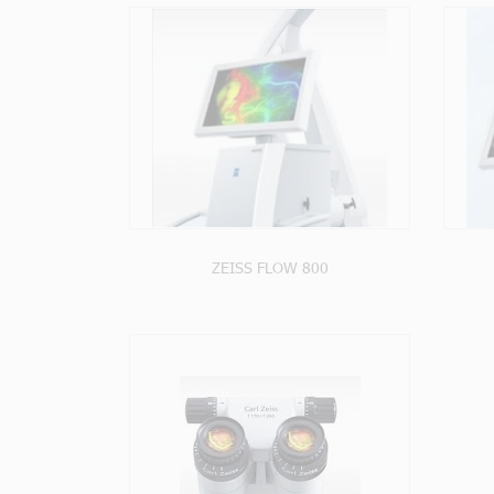
PRODUIT
VOIR LE PRODUIT
ZEISS FLOW 800
PRODUIT