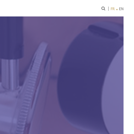
ok
FR
EN