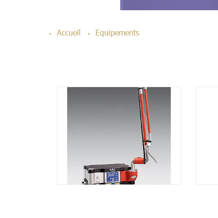
Accueil
Equipements
PRODUIT
VOIR LE PRODUIT