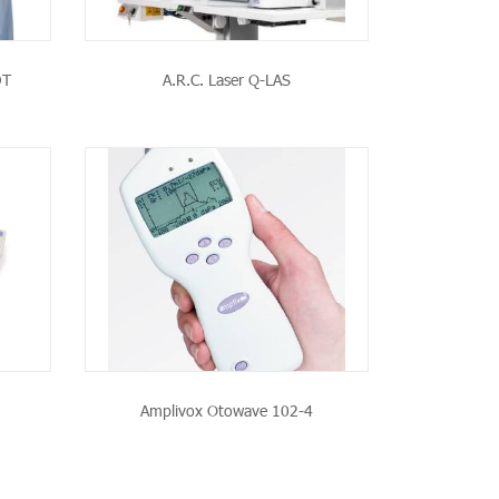
DT
A.R.C. Laser Q-LAS
T
Amplivox Otowave 102-4