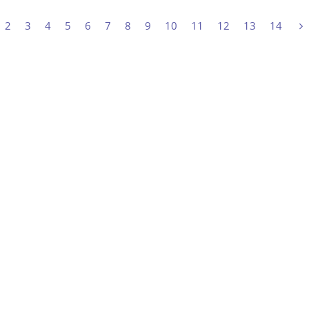
2
3
4
5
6
7
8
9
10
11
12
13
14
NOS PARTENAIRES