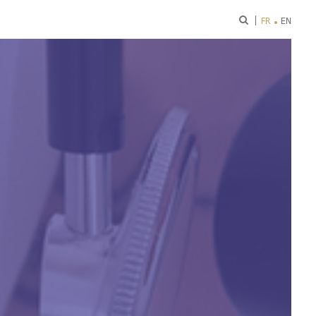
ok
FR
EN