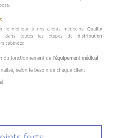
opose.
s
ir le meilleur à nos clients médecins,
Quality
nt dans toutes les étapes de
distribution
rs cabinets:
n du fonctionnement de l’
équipement médical
nalisé, selon le besoin de chaque client
al
oints forts