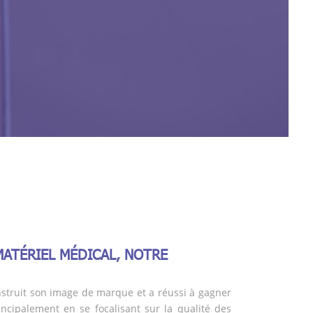
MATÉRIEL MÉDICAL, NOTRE
struit son image de marque et a réussi à gagner
incipalement en se focalisant sur la qualité des